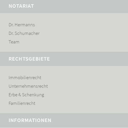
NOTARIAT
Navigation
Dr. Hermanns
überspringen
Dr. Schumacher
Team
RECHTSGEBIETE
Navigation
Immobilienrecht
überspringen
Unternehmensrecht
Erbe & Schenkung
Familienrecht
INFORMATIONEN