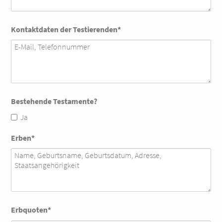
Pflichtfeld
Kontaktdaten der Testierenden
*
Bestehende Testamente?
Ja
Pflichtfeld
Erben
*
Pflichtfeld
Erbquoten
*